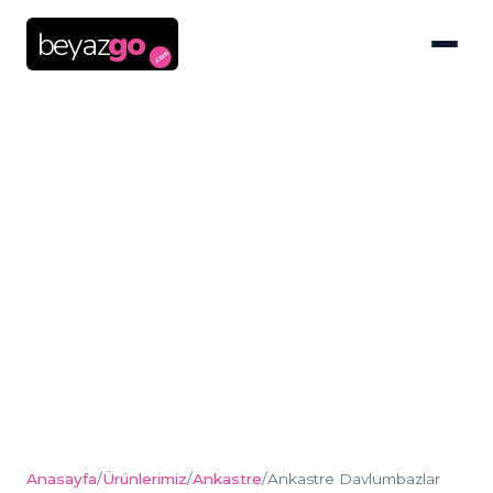
beyaz
go
.com
Ankastre
Davlumbazlar
Anasayfa
/
Ürünlerimiz
/
Ankastre
/
Ankastre Davlumbazlar