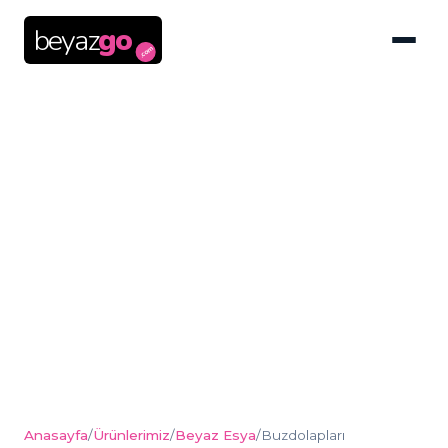
beyaz
go
.com
Buzdolapları
Anasayfa
/
Ürünlerimiz
/
Beyaz Esya
/
Buzdolapları