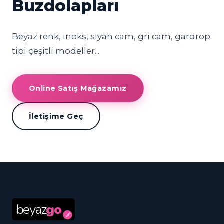
Buzdolapları
Beyaz renk, inoks, siyah cam, gri cam, gardrop
tipi çeşitli modeller...
Online Satış Mağazamız
İletişime Geç
beyaz
go
.com