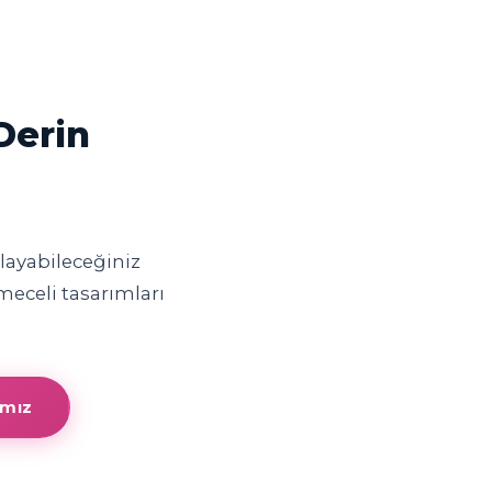
Derin
layabileceğiniz
eceli tasarımları
amız