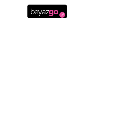
beyaz
go
.com
Çekmeceli De