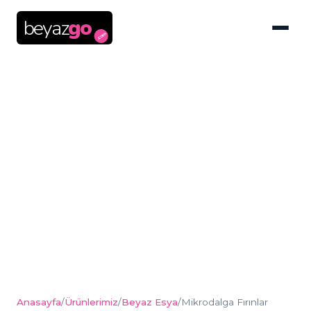
beyaz
go
.com
Mikrodalga Fırınlar
Anasayfa
/
Ürünlerimiz
/
Beyaz Esya
/
Mikrodalga Fırınlar