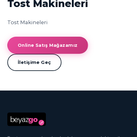
Tost Makineleri
Tost Makineleri
Online Satış Mağazamız
İletişime Geç
beyaz
go
.com