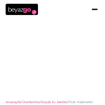
beyaz
go
.com
Tost Makineleri
Anasayfa
/
Ürünlerimiz
/
Küçük Ev Aletleri
/
Tost Makineleri